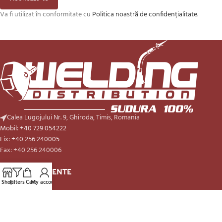
Va fi utilizat în conformitate cu
Politica noastră de confidențialitate
.
Calea Lugojului Nr. 9, Ghiroda, Timis, Romania
Mobil: +40 729 054222
Fix: +40 256 240005
Fax: +40 256 240006
ARTICOLE RECENTE
Shop
Filters
Cart
My account
PARTENERI
LINKURI UTILE