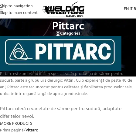
Skip to navigation
EN
IT
Skip to main content
Pittarc
Categories
Pittarc este un brand italian specializat în producția de sârme pentru
sudură, parte a grupului siderurgic Pittini.
Cu o experiență de peste 40 de
ani, Pittarc este recunoscut pentru calitatea și fiabilitatea produselor sale,
utilizate într-o gamă largă de aplicații industriale.
Pittarc oferă o varietate de sârme pentru sudură, adaptate
diferitelor nevoi.
MORE PRODUCTS
Prima pagină
/
Pittarc