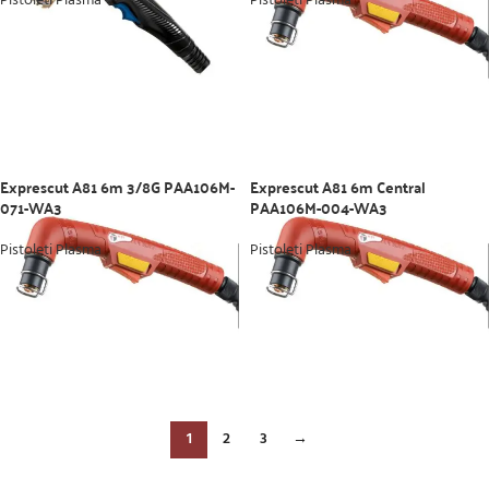
Pistoleti Plasma
Pistoleti Plasma
Exprescut A81 6m 3/8G PAA106M-
Exprescut A81 6m Central
071-WA3
PAA106M-004-WA3
Pistoleti Plasma
Pistoleti Plasma
1
2
3
→