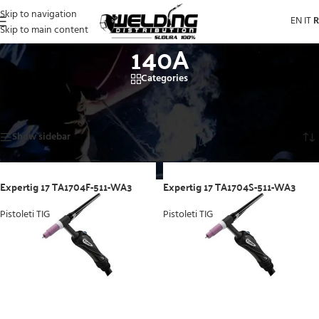
Skip to navigation
EN
IT
Skip to main content
140A
Categories
Prima pagină
/
Produsele noastre
/
Produse etichetate „140A”
Afișez toate cele 4 rezultate
Show sidebar
Expertig 17 TA1704F-511-WA3
Expertig 17 TA1704S-511-WA3
Pistoleti TIG
Pistoleti TIG