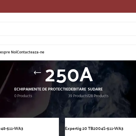
espre Noi
Contacteaza-ne
250A
ECHIPAMENTE DE PROTECTIE
DEBITARE
SUDARE
0 Products
39 Products
128 Products
usele noastre
/
Produse etichetate „250A”
S
048-511-WA3
Expertig 20 TB2004S-511-WA3