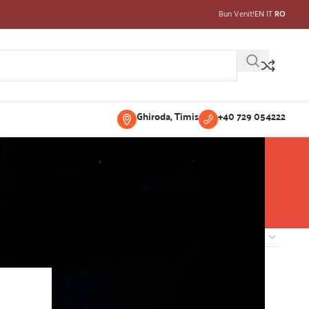
Bun Venit!
EN
IT
RO
Ghiroda, Timis
+40 729 054222
how
9
12
18
24