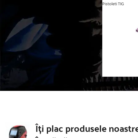
Pistoleti TIG
CURENT MAXIM
250A
2
Îți plac produsele noastr