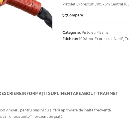
Pistolet Exprescut S105 -6m Central 1
Compare
Categorie:
Pistoleti Plasma
Etichete:
100Amp
,
Exprescut
,
NoHF
,
Tr
DESCRIERE
INFORMAȚII SUPLIMENTARE
ABOUT TRAFIMET
50 Amperi, pentru mașini cu și fără aprindere de înaltă frecvență.
inilor existente în prezent pe piață.