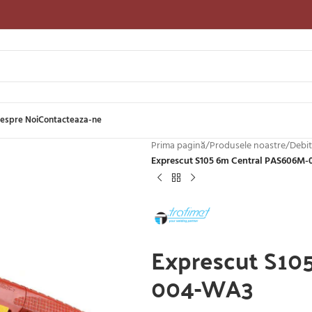
espre Noi
Contacteaza-ne
Prima pagină
/
Produsele noastre
/
Debit
Exprescut S105 6m Central PAS606M
Exprescut S10
004-WA3