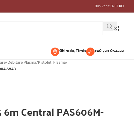
Bun Venit!
EN
IT
RO
Ghiroda, Timis
+40 729 054222
are
/
Debitare Plasma
/
Pistoleti Plasma
/
-004-WA3
5 6m Central PAS606M-