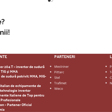
e?
nii!
ENTE
PARTENERI
L
r 204 T – invertor de sudură
Mestriner
P
u TIG și MMA
Pittarc
T
 de sudură potrivit: MMA, MIG-
Stel
C
Trafimet
N
 italian de echipamente de
Weco
u tehnologie invertor
mente Italiene de Top pentru
 Profesionale
on – Partener Oficial
nia