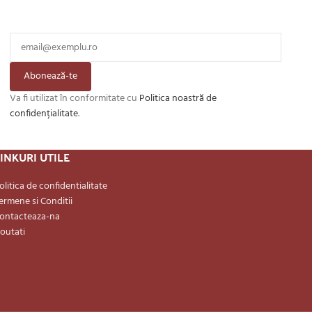
Abonează-te
Va fi utilizat în conformitate cu
Politica noastră de
confidențialitate
.
INKURI UTILE
olitica de confidentialitate
ermene si Conditii
ontacteaza-na
outati