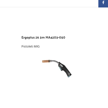
Faceb
Ergoplus 26 3m MA4203-050
Ergo
Pistoleti MIG
Pisto