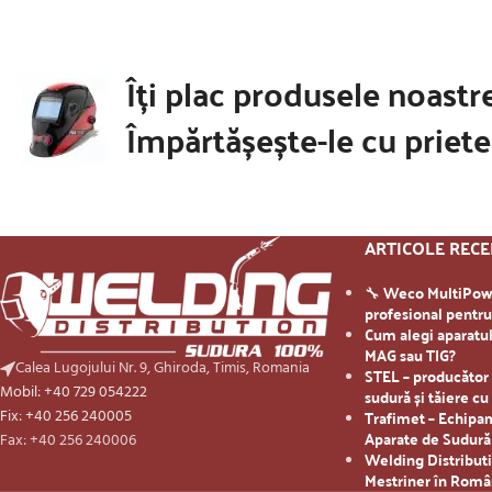
Îți plac produsele noastr
Împărtășește-le cu priete
ARTICOLE REC
🔧 Weco MultiPowe
profesional pentr
Cum alegi aparatul
MAG sau TIG?
Calea Lugojului Nr. 9, Ghiroda, Timis, Romania
STEL – producător
Mobil: +40 729 054222
sudură și tăiere c
Trafimet – Echipa
Fix: +40 256 240005
Aparate de Sudură
Fax: +40 256 240006
Welding Distributi
Mestriner în Româ