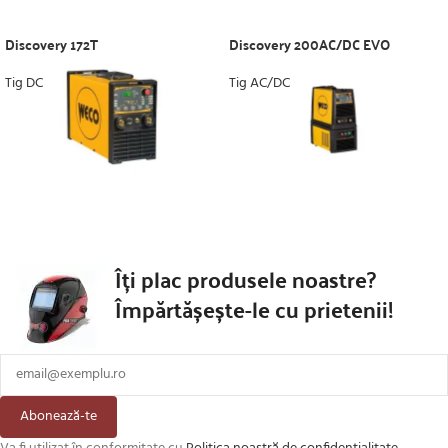
Discovery 172T
Discovery 200AC/DC EVO
Tig DC
Tig AC/DC
Îți plac produsele noastre?
Împărtășește-le cu prietenii!
Abonează-te