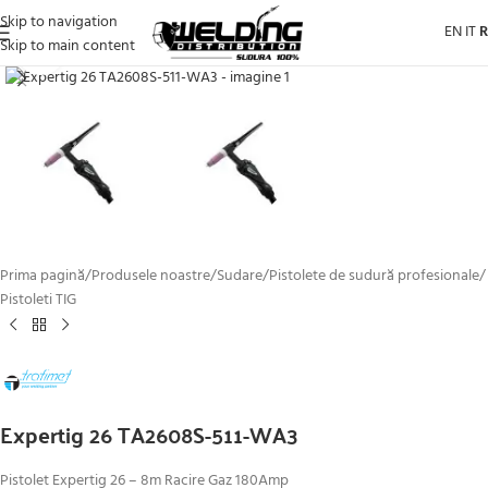
Skip to navigation
EN
IT
Skip to main content
Click to enlarge
Prima pagină
/
Produsele noastre
/
Sudare
/
Pistolete de sudură profesionale
/
Pistoleti TIG
Expertig 26 TA2608S-511-WA3
Pistolet Expertig 26 – 8m Racire Gaz 180Amp