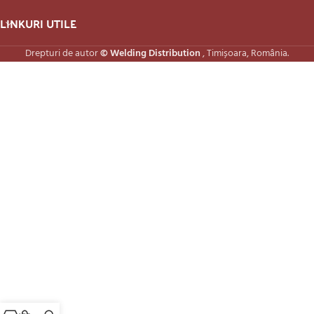
LINKURI UTILE
Drepturi de autor
© Welding Distribution
, Timișoara, România.