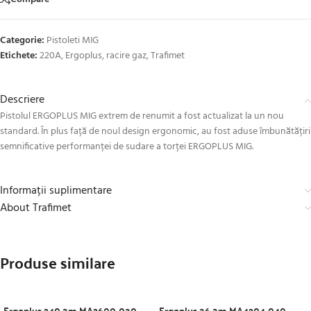
Categorie:
Pistoleti MIG
Etichete:
220A
,
Ergoplus
,
racire gaz
,
Trafimet
Descriere
Pistolul ERGOPLUS MIG extrem de renumit a fost actualizat la un nou
standard. În plus față de noul design ergonomic, au fost aduse îmbunătățiri
semnificative performanței de sudare a torței ERGOPLUS MIG.
Informații suplimentare
About Trafimet
Produse similare
Ergoplus 240 3m MA2600-030
Ergoplus 36 3m MA4204-040