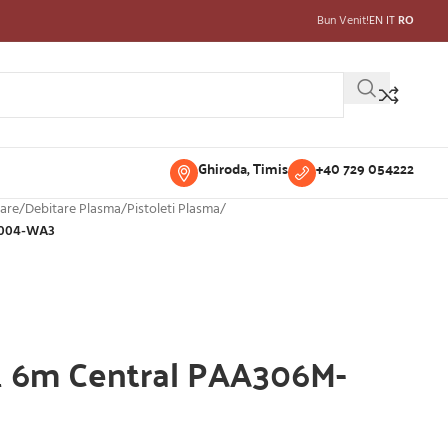
Bun Venit!
EN
IT
RO
Ghiroda, Timis
+40 729 054222
are
/
Debitare Plasma
/
Pistoleti Plasma
/
-004-WA3
1 6m Central PAA306M-