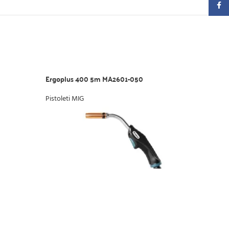
Faceb
Ergoplus 400 5m MA2601-050
Ergo
Pistoleti MIG
Pisto