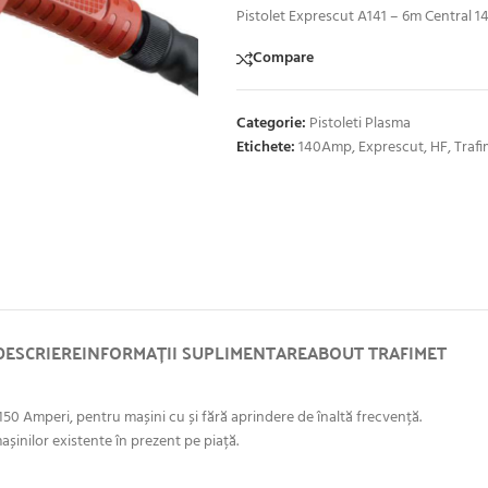
Pistolet Exprescut A141 – 6m Central 
Compare
Categorie:
Pistoleti Plasma
Etichete:
140Amp
,
Exprescut
,
HF
,
Trafi
DESCRIERE
INFORMAȚII SUPLIMENTARE
ABOUT TRAFIMET
50 Amperi, pentru mașini cu și fără aprindere de înaltă frecvență.
inilor existente în prezent pe piață.