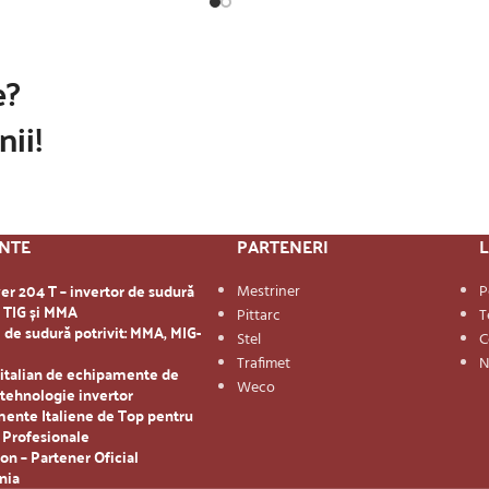
e?
nii!
ENTE
PARTENERI
L
r 204 T – invertor de sudură
Mestriner
P
u TIG și MMA
Pittarc
T
 de sudură potrivit: MMA, MIG-
Stel
C
Trafimet
N
 italian de echipamente de
Weco
u tehnologie invertor
mente Italiene de Top pentru
 Profesionale
on – Partener Oficial
nia