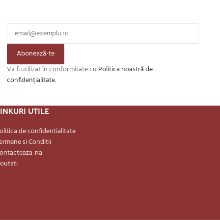
Abonează-te
Va fi utilizat în conformitate cu
Politica noastră de
confidențialitate
.
INKURI UTILE
olitica de confidentialitate
ermene si Conditii
ontacteaza-na
outati