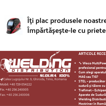
Îți plac produsele noastr
Împărtășește-le cu priete
ARTICOLE REC
🔧 Weco MultiPowe
profesional pentr
Cum alegi aparatul
MAG sau TIG?
Calea Lugojului Nr. 9, Ghiroda, Timis, Romania
STEL – producător
Mobil: +40 729 054222
sudură și tăiere c
Trafimet – Echipa
Fix: +40 256 240005
Aparate de Sudură
Fax: +40 256 240006
Welding Distributi
Mestriner în Româ