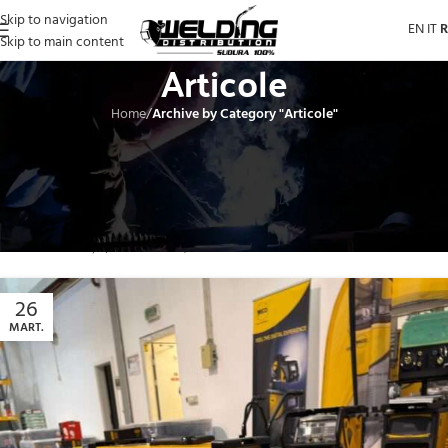
Skip to navigation
EN
IT
Skip to main content
Articole
Home
/
Archive by Category "Articole"
Această secțiune reunește toate
articolele despre sudură
publicate de
Welding Distribution. Aici găsiți informații utile pentru profesioniști, noutăți
din industrie, recomandări tehnice, prezentări ale echipamentelor și ghiduri
practice dedicate proceselor de sudare MIG/MAG, TIG și MMA. Conținutul
este actualizat periodic pentru a oferi suport companiilor și specialiștilor
care caută soluții profesionale și resurse de încredere din domeniul sudurii.
26
MART.