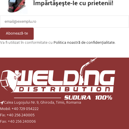
Împărtășește-le cu prietenii!
Abonează-te
Va fi utilizat în conformitate cu
Politica noastră de confidențialitate
.
Calea Lugojului Nr. 9, Ghiroda, Timis, Romania
Mobil: +40 729 054222
Fix: +40 256 240005
Fax: +40 256 240006