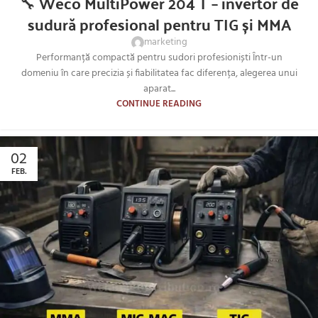
🔧 Weco MultiPower 204 T – invertor de
sudură profesional pentru TIG și MMA
marketing
Performanță compactă pentru sudori profesioniști Într-un
domeniu în care precizia și fiabilitatea fac diferența, alegerea unui
aparat...
CONTINUE READING
02
FEB.