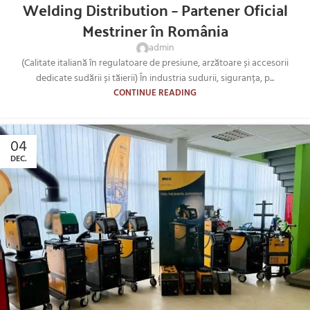
Welding Distribution – Partener Oficial
Mestriner în România
admin
(Calitate italiană în regulatoare de presiune, arzătoare și accesorii
dedicate sudării și tăierii) În industria sudurii, siguranța, p...
CONTINUE READING
04
DEC.